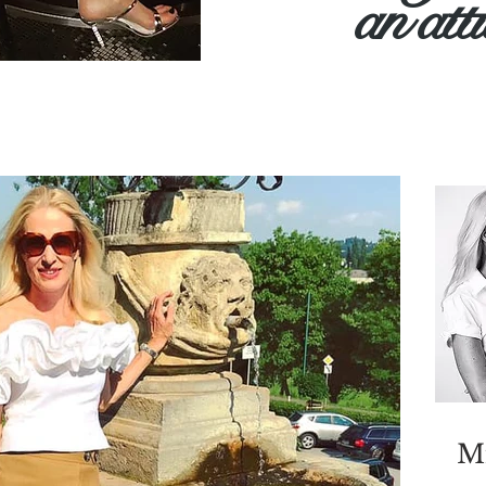
an
att
Mi