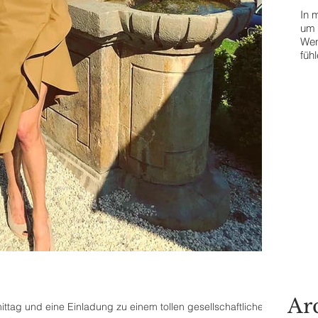
In m
Contact Me
um 
Wen
füh
The
T
Ar
ttag und eine Einladung zu einem tollen gesellschaftlichen