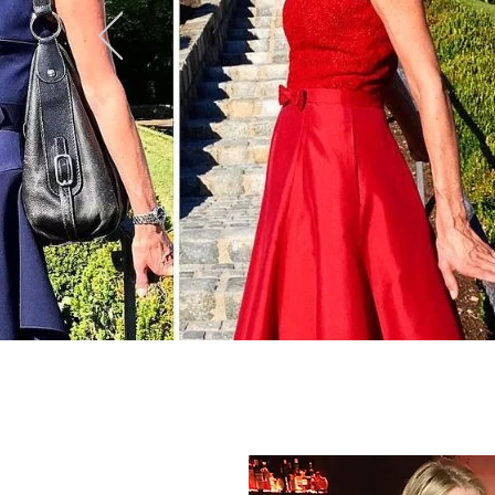
Fashionblog, Modeblag, Sportmodeblog, Styleblog und Reiseblog mit Themen wir Outdoor, Modetrends und