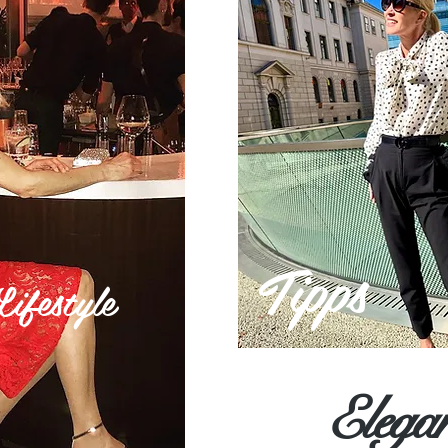
Tipps
festyle
Elega