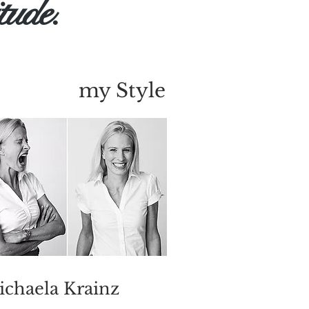
itude.
my Style
chaela Krainz