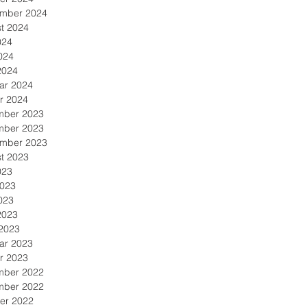
mber 2024
t 2024
024
024
2024
ar 2024
r 2024
mber 2023
mber 2023
mber 2023
t 2023
023
2023
023
2023
2023
ar 2023
r 2023
mber 2022
mber 2022
er 2022