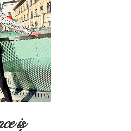
nce
is