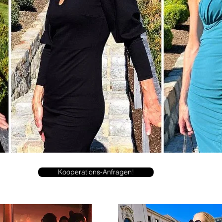
Kooperations-Anfragen!
 Reise stehen im Mittelpunkt. fashionandsports. Mit Modetipps und Reisetipps aus Graz in Österreich.