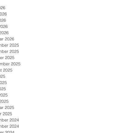
026
2026
026
2026
2026
ar 2026
mber 2025
mber 2025
er 2025
mber 2025
t 2025
025
2025
025
2025
2025
ar 2025
r 2025
mber 2024
mber 2024
er 2024