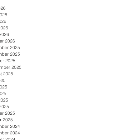
026
2026
026
2026
2026
ar 2026
mber 2025
mber 2025
er 2025
mber 2025
t 2025
025
2025
025
2025
2025
ar 2025
r 2025
mber 2024
mber 2024
er 2024