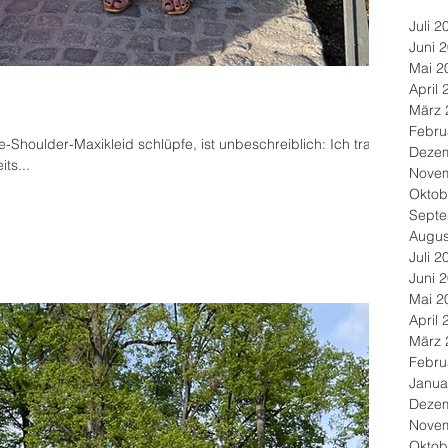
Juli 2
Juni 
Mai 2
April 
März 
Febru
-Shoulder-Maxikleid schlüpfe, ist unbeschreiblich: Ich trage
Deze
ts...
Nove
Oktob
Septe
Augus
Juli 2
Juni 
Mai 2
April 
März 
Febru
Janua
Deze
Nove
Oktob