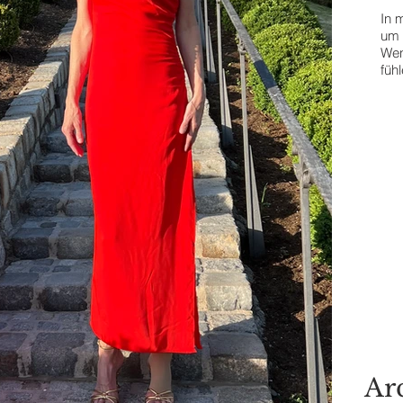
In m
Contact Me
um 
Wen
füh
The
T
Ar