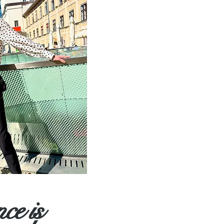
nce
is