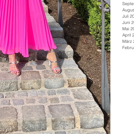
Septe
Augus
Juli 2
Juni 
Mai 2
April 
März 
Febru