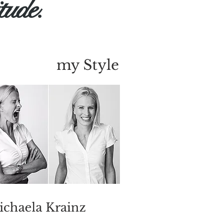
itude.
my Style
chaela Krainz