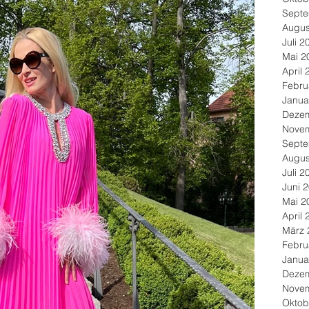
Septe
Augus
Juli 2
Mai 2
April 
Febru
Janua
Deze
Nove
Septe
Augus
Juli 2
Juni 
Mai 2
April 
März 
Febru
Janua
Deze
Nove
Oktob