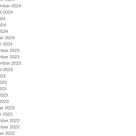
mber 2024
t 2024
024
024
2024
ar 2024
r 2024
mber 2023
mber 2023
mber 2023
t 2023
023
2023
023
2023
2023
ar 2023
r 2023
mber 2022
mber 2022
er 2022