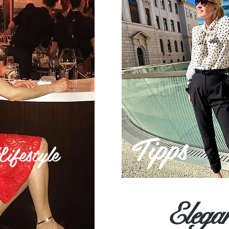
Tipps
festyle
Elega