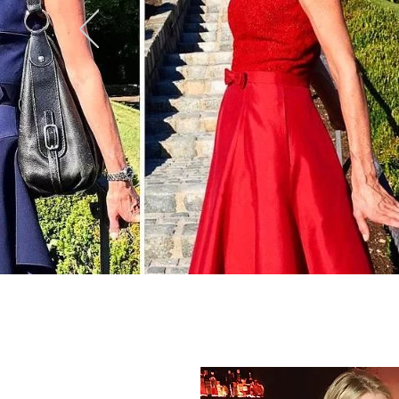
Fashionblog, Modeblag, Sportmodeblog, Styleblog und Reiseblog mit Themen wir Outdoor, Modetrends und