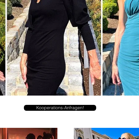
Kooperations-Anfragen!
 Reise stehen im Mittelpunkt. fashionandsports. Mit Modetipps und Reisetipps aus Graz in Österreich.