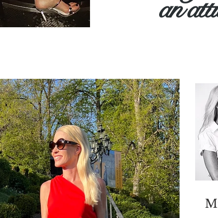
an
att
Mi