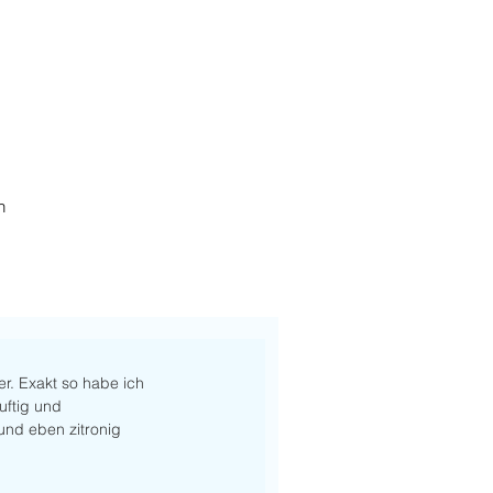
h
er. Exakt so habe ich 
luftig und 
 und eben zitronig 