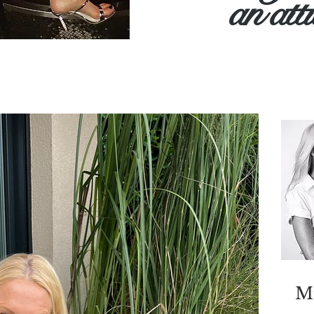
an
att
Mi