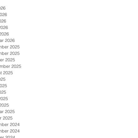
026
2026
026
2026
2026
ar 2026
mber 2025
mber 2025
er 2025
mber 2025
t 2025
025
2025
025
2025
2025
ar 2025
r 2025
mber 2024
mber 2024
er 2024