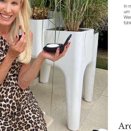
In m
Contact Me
um 
Wen
füh
The
T
Ar