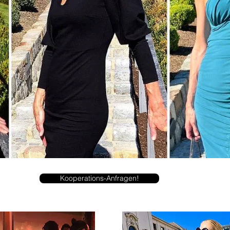
Kooperations-Anfragen!
 Reise stehen im Mittelpunkt. fashionandsports. Mit Modetipps und Reisetipps aus Graz in Österreich.