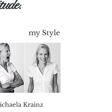
itude.
my Style
chaela Krainz