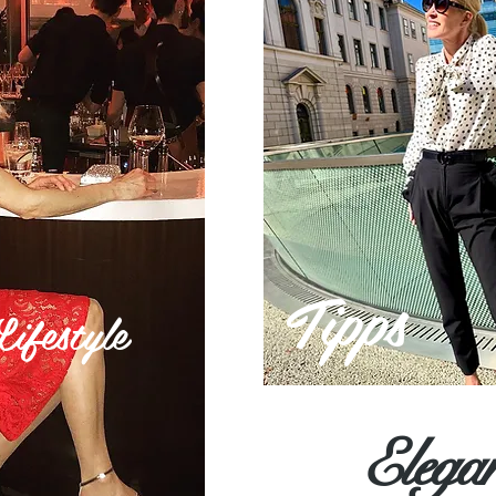
Tipps
festyle
Elega