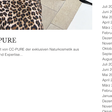
Juli 2
Juni 
Mai 2
April 
März 
Febru
Deze
-PURE
Nove
Oktob
ft von CC-PURE der exklusiven Naturkosmetik aus
Septe
d Expertise...
Augus
Juli 2
Juni 
Mai 2
April 
März 
Febru
Janua
Deze
Nove
Oktob