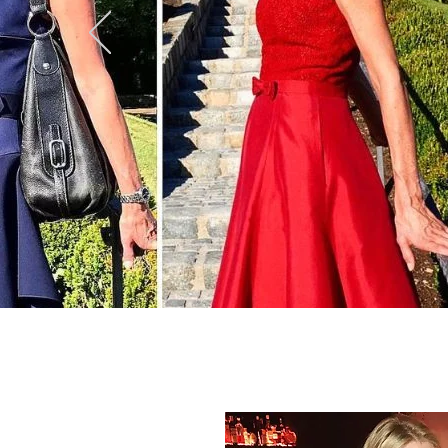
Fashionblog, Modeblag, Sportmodeblog, Styleblog und Reiseblog mit Themen wir Outdoor, Modetrends und