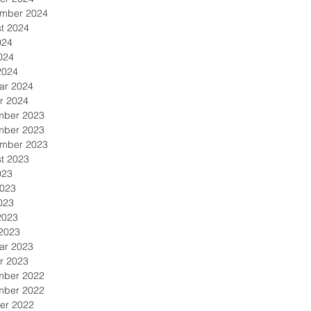
mber 2024
t 2024
024
024
2024
ar 2024
r 2024
mber 2023
mber 2023
mber 2023
t 2023
023
2023
023
2023
2023
ar 2023
r 2023
mber 2022
mber 2022
er 2022