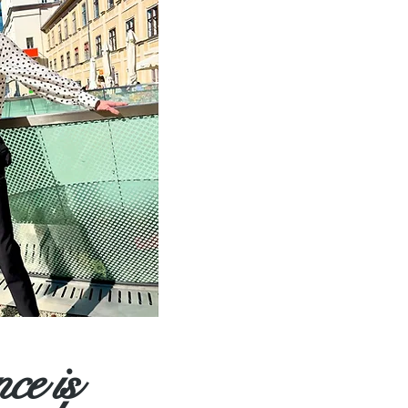
nce
is