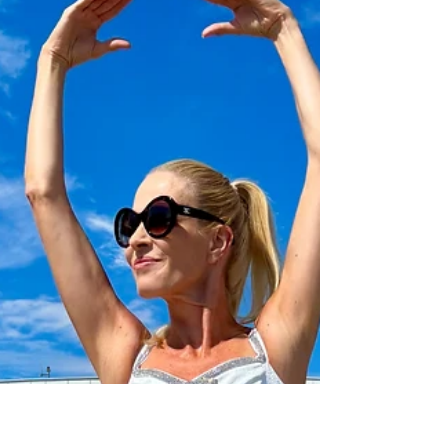
zu sein. Genau so ein Kleid ist dieses traumhafte
Rebecca Vallance Dress. Der kräftige Rotton
vereint pure Eleganz mit einem Hauch von
Extravaganz. Das Besondere daran? Die
funkelnden Stern-Details am Dekolleté, die wie
kleine Schmuckstücke wirken und sofort für Wow-
Momente sorgen. Sie verleihe