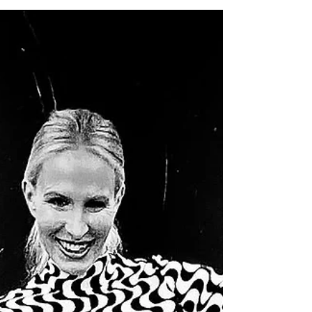
Opernabend
Ein besonderer Abend verdient ein besonderes
Kleid – und dieses Maxikleid von Solace London
war einfach Liebe auf den ersten Blick. Feminin,
mutig und elegant zugleich – genau so, wie ich
mich an einem Opernabend fühlen möchte.
Jeder Schritt ein Statement, jeder Moment ein
Hauch von Glamour. Ich liebe den Kontrast
zwischen der klaren Silhouette und den
dramatischen Ärmeln – etwas Drama geht
schließlich immer. Dazu trage ich meine High
Heels von Sophia Webster, kleine Kunstwer