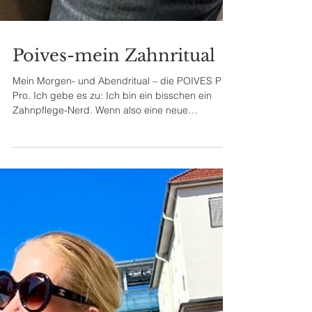
Poives-mein Zahnritual
Mein Morgen- und Abendritual – die POIVES P1
Pro. Ich gebe es zu: Ich bin ein bisschen ein
Zahnpflege-Nerd. Wenn also eine neue
Zahnbürste auf meinem Waschbecken landet,
teste ich sie auch wirklich. Die POIVES P1 Pro in
Perlmutt Rosa hat mich ehrlich gesagt überrascht
– und zwar positiv. Vielleicht noch kurz zu mir: Ich
bin 52 Jahre alt – und stolz darauf, noch keine
einzige Plombe zu haben. Das ist kein Zufall,
sondern das Ergebnis von konsequenter
Zahnpflege über viele Jah