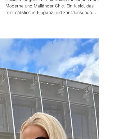
Klimt Design
Zeitlose Eleganz: Ein Maxikleid zwischen Wiener
Moderne und Mailänder Chic. Ein Kleid, das
minimalistische Eleganz und künstlerischen
Ausdruck vereint – mehr braucht es nicht, um ein
starkes modisches Statement zu setzen. ✨
Dieses Maxikleid begeistert durch seine
besondere Silhouette: Es liegt sanft an, ohne
einzuengen, und wirkt durch den fließenden Stoff
gleichzeitig leicht und feminin. Inspiriert von der
Wiener Moderne und den goldenen Ornamenten
eines Gustav Klimt, bringt