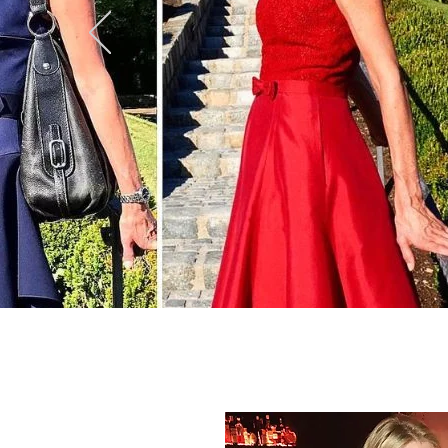
Fashionblog, Modeblag, Sportmodeblog, Styleblog und Reiseblog mit Themen wir Outdoor, Modetrends und