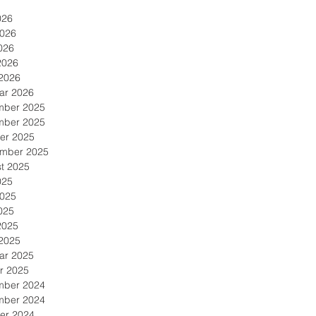
026
2026
026
2026
2026
ar 2026
mber 2025
mber 2025
er 2025
mber 2025
t 2025
025
2025
025
2025
2025
ar 2025
r 2025
mber 2024
mber 2024
er 2024