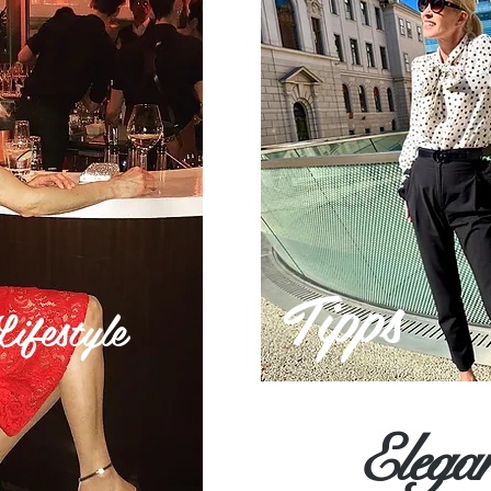
Tipps
festyle
Elega