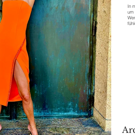
In m
Contact Me
um 
Wen
füh
The
T
Ar