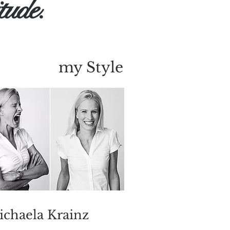
itude.
my Style
chaela Krainz