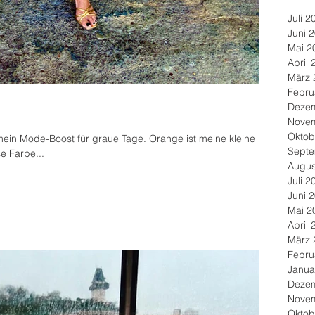
Juli 2
Juni 
Mai 2
April 
März 
Febru
Deze
Nove
Oktob
mein Mode-Boost für graue Tage. Orange ist meine kleine
Septe
e Farbe...
Augus
Juli 2
Juni 
Mai 2
April 
März 
Febru
Janua
Deze
Nove
Oktob