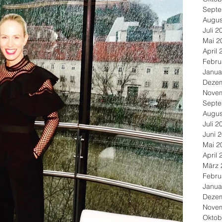
Septe
Augus
Juli 2
Mai 2
April 
Febru
Janua
Deze
Nove
Septe
Augus
Juli 2
Juni 
Mai 2
April 
März 
Febru
Janua
Deze
Nove
Oktob