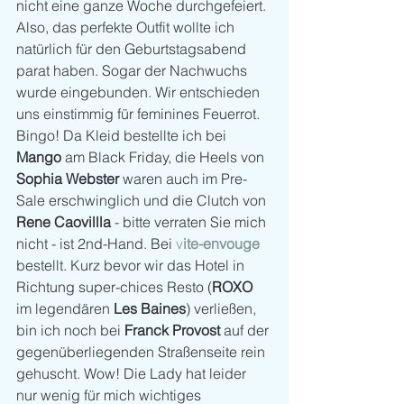
nicht eine ganze Woche durchgefeiert. 
Also, das perfekte Outfit wollte ich 
natürlich für den Geburtstagsabend 
parat haben. Sogar der Nachwuchs 
wurde eingebunden. Wir entschieden 
uns einstimmig für feminines Feuerrot. 
Bingo! Da Kleid bestellte ich bei 
Mango
 am Black Friday, die Heels von 
Sophia Webster 
waren auch im Pre-
Sale erschwinglich und die Clutch von 
Rene Caovillla
 - bitte verraten Sie mich 
nicht - ist 2nd-Hand. Bei
 v
ite-envouge
bestellt. Kurz bevor wir das Hotel in 
Richtung super-chices Resto (
ROXO
im legendären 
Les Baines
) verließen, 
bin ich noch bei 
Franck Provost 
auf der 
gegenüberliegenden Straßenseite rein 
gehuscht. Wow! Die Lady hat leider 
nur wenig für mich wichtiges 