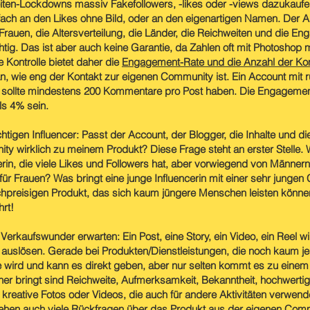
ten-Lockdowns massiv Fakefollowers, -likes oder -views dazukaufe
fach an den Likes ohne Bild, oder an den eigenartigen Namen. Der An
rauen, die Altersverteilung, die Länder, die Reichweiten und die E
htig. Das ist aber auch keine Garantie, da Zahlen oft mit Photoshop 
e Kontrolle bietet daher die
Engagement-Rate und die Anzahl der K
n, wie eng der Kontakt zur eigenen Community ist. Ein Account mit 
 sollte mindestens 200 Kommentare pro Post haben. Die Engagement
ls 4% sein.
chtigen Influencer: Passt der Account, der Blogger, die Inhalte und d
y wirklich zu meinem Produkt? Diese Frage steht an erster Stelle. 
erin, die viele Likes und Followers hat, aber vorwiegend von Männern
für Frauen? Was bringt eine junge Influencerin mit einer sehr junge
hpreisigen Produkt, das sich kaum jüngere Menschen leisten könne
rt!
Verkaufswunder erwarten: Ein Post, eine Story, ein Video, ein Reel 
auslösen. Gerade bei Produkten/Dienstleistungen, die noch kaum j
 wird und kann es direkt geben, aber nur selten kommt es zu eine
her bringt sind Reichweite, Aufmerksamkeit, Bekanntheit, hochwerti
d kreative Fotos oder Videos, die auch für andere Aktivitäten verwen
ehen auch viele Rückfragen über das Produkt aus der eigenen Commu