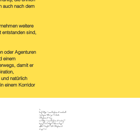
ch auch nach dem
ernehmen weitere
t entstanden sind,
men oder Agenturen
nd einem
terwegs, damit er
ration,
und natürlich
h in einem Korridor
<a
href="https://www.blogheim.at/socialwall
/instagram" title="zur Website
Blogheim.at"><img
src="https://www.blogheim.at/ranking?
key=qJPsr8&typ=8" data-no-lazy="1"
width="1" height="1" alt="Blogheim.at
Logo"></a>