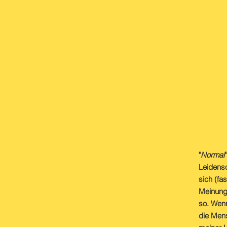
"
Normal
Leidensc
sich (fa
Meinung 
so. Wenn
die Men