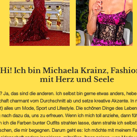
Hi! Ich bin Michaela Krainz, Fashio
mit Herz und Seele
"? Ja, das sind die anderen. Ich selbst bin gerne etwas anders, hebe
haft charmant vom Durchschnitt ab und setze kreative Akzente. In 
st) alles um Mode, Sport und Lifestyle. Die schönen Dinge des Lebe
nach dazu da, uns zu erfreuen. Wenn ich mich toll anziehe, dann fü
 ich die Farben bunter Outfits strahlen lasse, dann strahle ich selb
schen, die mir begegnen. Darum geht es: Ich möchte mit meinem F