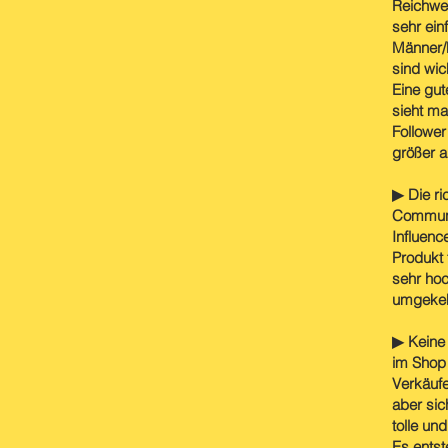
Reichwei
sehr ein
Männer/F
sind wic
Eine gut
sieht ma
Follower
größer a
▶ Die ri
Communit
Influenc
Produkt 
sehr hoc
umgekeh
▶ Keine 
im Shop 
Verkäufe
aber sic
tolle un
Es entst