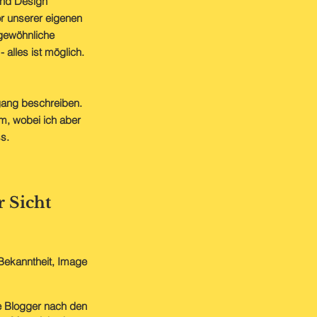
und Design
or unserer eigenen
gewöhnliche
 alles ist möglich.
gang beschreiben.
m, wobei ich aber
s.
 Sicht
 Bekanntheit, Image
le Blogger nach den