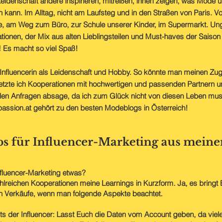
eidenschaft andere inspirieren, mitreißen, ihnen zeigen, was Mode 
kann. Im Alltag, nicht am Laufsteg und in den Straßen von Paris. V
e, am Weg zum Büro, zur Schule unserer Kinder, im Supermarkt. Un
ionen, der Mix aus alten Lieblingsteilen und Must-haves der Saison -
 Es macht so viel Spaß!
Influencerin als Leidenschaft und Hobby. So könnte man meinen Zu
tzte ich Kooperationen mit hochwertigen und passenden Partnern u
len Anfragen absage, da ich zum Glück nicht von diesen Leben mus
assion.at gehört zu den besten Modeblogs in Österreich!
s für Influencer-Marketing aus meiner
nfluencer-Marketing etwas?
lreichen Kooperationen meine Learnings in Kurzform. Ja, es bringt
h Verkäufe, wenn man folgende Aspekte beachtet.
ts der Influencer: Lasst Euch die Daten vom Account geben, da vie