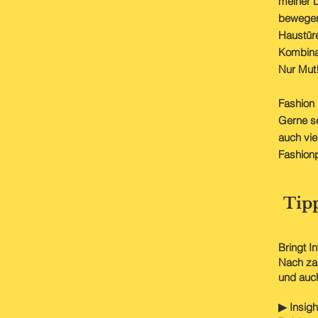
meiner L
bewegen 
Haustür
Kombinat
Nur Mut!
Fashion 
Gerne se
auch vie
Fashionp
Tipp
Bringt I
Nach zah
und auc
▶ Insigh