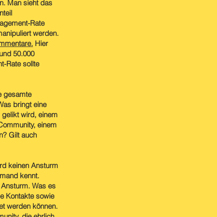
n. Man sieht das
teil
ngagement-Rate
manipuliert werden.
ommentare.
Hier
rund 50.000
-Rate sollte
ie gesamte
Was bringt eine
 gelikt wird, einem
n Community, einem
n? Gilt auch
wird keinen Ansturm
emand kennt.
m Ansturm. Was es
ge Kontakte sowie
det werden können.
nity, die ehrlich