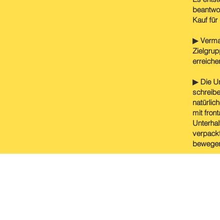
beantwor
Kauf für 
▶ Verma
Zielgrup
erreiche
▶ Die Um
schreibe
natürlic
mit fron
Unterhal
verpackt 
bewegen