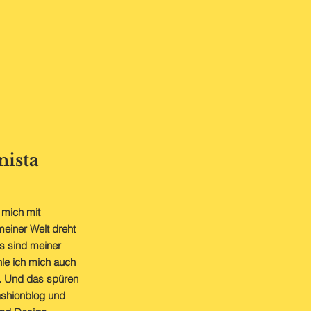
nista
 mich mit
meiner Welt dreht
ns sind meiner
hle ich mich auch
st. Und das spüren
ashionblog und