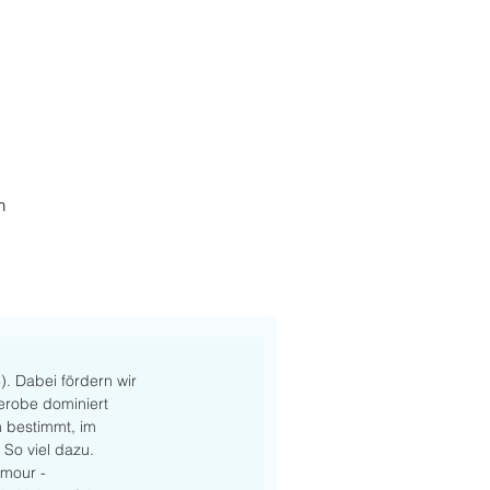
h
). Dabei fördern wir 
derobe dominiert 
 bestimmt, im 
So viel dazu. 
mour - 