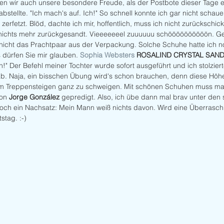
n wir auch unsere besondere Freude, als der Postbote dieser Tage ein
bstellte. "Ich mach's auf. Ich!" So schnell konnte ich gar nicht schau
zerfetzt. Blöd, dachte ich mir, hoffentlich, muss ich nicht zurückschic
r nichts mehr zurückgesandt. Vieeeeeeel zuuuuuu schöööööööööön. G
chicht das Prachtpaar aus der Verpackung. Solche Schuhe hatte ich no
 dürfen Sie mir glauben. 
Sophia Websters
 ROSALIND CRYSTAL SAN
" Der Befehl meiner Tochter wurde sofort ausgeführt und ich stolzier
b. Naja, ein bisschen Übung wird's schon brauchen, denn diese Höhe 
m Treppensteigen ganz zu schweigen. Mit schönen Schuhen muss ma
on 
Jorge González
 gepredigt. Also, ich übe dann mal brav unter den
och ein Nachsatz: Mein Mann weiß nichts davon. Wird eine Überrasc
tag. :-)