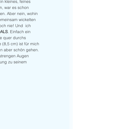
 kleines, feines 
en, war es schon 
ken. Aber nein, wohin 
emeinsam wickelten 
ch nie! Und  ich 
DALS
. Einfach ein 
te quer durchs 
(8,5 cm) ist für mich 
n aber schön gehen. 
 strengen Augen 
hung zu seinem 