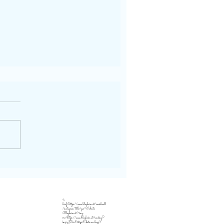
<a
href="https://www.blogheim.at/socialwall
/instagram" title="zur Website
Blogheim.at"><img
src="https://www.blogheim.at/ranking?
key=qJPsr8&typ=8" data-no-lazy="1"