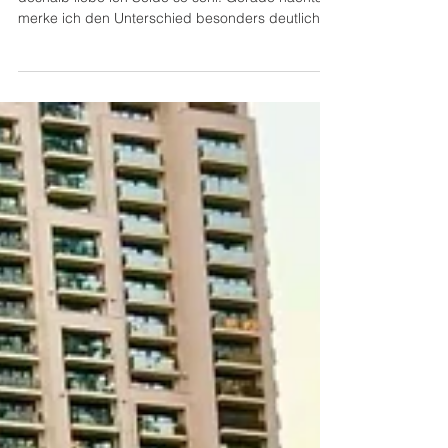
Seiden-Pyjama von
SilkSilky
Ich habe sehr empfindliche Haut – und genau
deshalb liebe ich Seide so sehr. Gerade nachts
merke ich den Unterschied besonders deutlich.
Stoffe, die nicht atmungsaktiv sind oder auf der
Haut reiben, können schnell unangenehm
werden. Meine Seidennachtwäsche von SilkSilky
aus 100 % Maulbeerseide fühlt sich dagegen
unglaublich weich, glatt und federleicht an. Seide
ist von Natur aus atmungsaktiv,
temperaturregulierend und besonders sanft zu
empfindlicher Haut – perfekt für einen