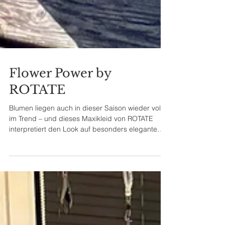
Flower Power by
ROTATE
Blumen liegen auch in dieser Saison wieder voll
im Trend – und dieses Maxikleid von ROTATE
interpretiert den Look auf besonders elegante
Weise. Der zarte Blauton Skyway trifft auf kunstvoll
gearbeitete 3D-Blumenapplikationen und macht
die Robe zu einem echten Statement-Piece. Die
trägerlose Fit-and-Flare-Silhouette zaubert eine
feminine Linie und setzt Schultern sowie Dekolleté
gekonnt in Szene. Für optimalen Halt sorgt ein