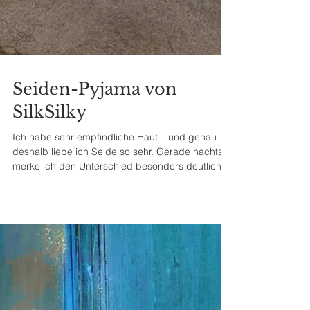
Seiden-Pyjama von
SilkSilky
Ich habe sehr empfindliche Haut – und genau
deshalb liebe ich Seide so sehr. Gerade nachts
merke ich den Unterschied besonders deutlich.
Stoffe, die nicht atmungsaktiv sind oder auf der
Haut reiben, können schnell unangenehm
werden. Meine Seidennachtwäsche von SilkSilky
aus 100 % Maulbeerseide fühlt sich dagegen
unglaublich weich, glatt und federleicht an. Seide
ist von Natur aus atmungsaktiv,
temperaturregulierend und besonders sanft zu