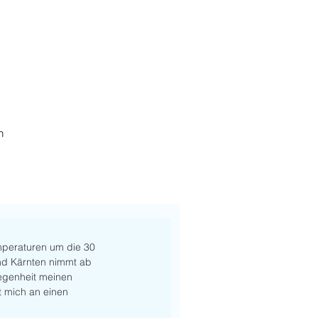
h
mperaturen um die 30 
nd Kärnten nimmt ab 
legenheit meinen 
rt mich an einen 