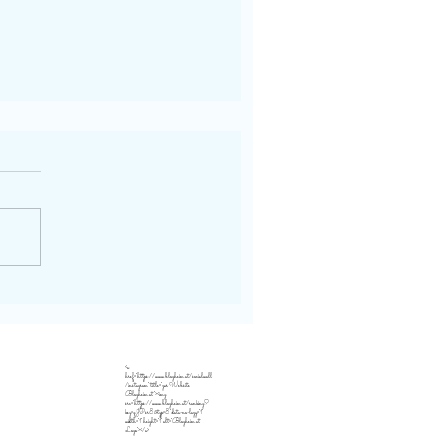
<a
href="https://www.blogheim.at/socialwall
/instagram" title="zur Website
Blogheim.at"><img
src="https://www.blogheim.at/ranking?
key=qJPsr8&typ=8" data-no-lazy="1"
width="1" height="1" alt="Blogheim.at
Logo"></a>