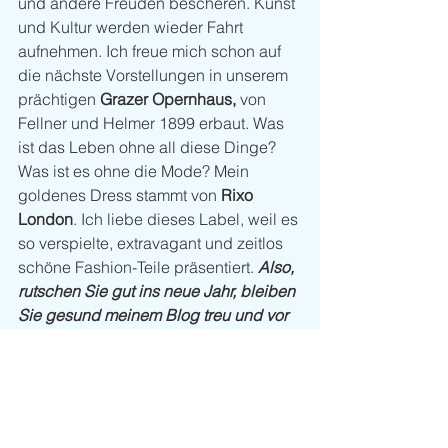
und andere Freuden bescheren. Kunst 
und Kultur werden wieder Fahrt 
aufnehmen. Ich freue mich schon auf 
die nächste Vorstellungen in unserem 
prächtigen 
Grazer Opernhaus, 
von 
Fellner und Helmer 1899 erbaut. Was 
ist das Leben ohne all diese Dinge? 
Was ist es ohne die Mode? Mein 
goldenes Dress stammt von 
Rixo 
London
. Ich liebe dieses Label, weil es 
so verspielte, extravagant und zeitlos 
schöne Fashion-Teile präsentiert. 
Also, 
rutschen Sie gut ins neue Jahr, bleiben 
Sie gesund meinem Blog treu und vor 
allem: Verlieren Sie nur ja nicht Ihren 
Sinn für das Schöne! 
Kommentare