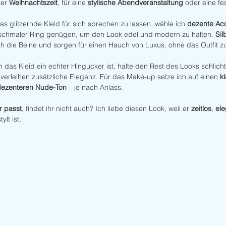
er 
Weihnachtszeit
, für eine 
stylische Abendveranstaltung
 oder eine fes
s glitzernde Kleid für sich sprechen zu lassen, wähle ich 
dezente Ac
 schmaler Ring genügen, um den Look edel und modern zu halten. 
Sil
ch die Beine und sorgen für einen Hauch von Luxus, ohne das Outfit z
 das Kleid ein echter Hingucker ist, halte den Rest des Looks schlicht
 verleihen zusätzliche Eleganz. Für das Make-up setze ich auf einen 
k
dezenteren Nude-Ton
 – je nach Anlass.
 passt
, findet ihr nicht auch? Ich liebe diesen Look, weil er 
zeitlos
, 
ele
lt ist.