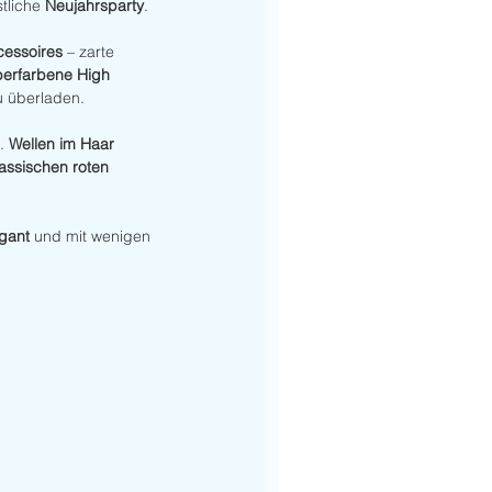
tliche 
Neujahrsparty
.
cessoires
 – zarte 
berfarbene High 
u überladen.
. 
Wellen im Haar 
lassischen roten 
gant
 und mit wenigen 