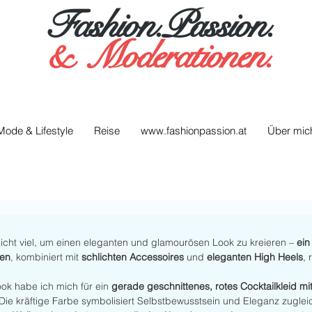
Fashion.Passion.
&
Moderationen.
Mode & Lifestyle
Reise
www.fashionpassion.at
Über mic
cht viel, um einen eleganten und glamourösen Look zu kreieren – 
ein
ten
, kombiniert mit 
schlichten Accessoires
 und 
eleganten High Heels
, 
ok habe ich mich für ein 
gerade geschnittenes, rotes Cocktailkleid mit
Die kräftige Farbe symbolisiert Selbstbewusstsein und Eleganz zugleich