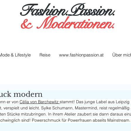
Fashion.Passion.
&
Moderationen.
Mode & Lifestyle
Reise
www.fashionpassion.at
Über mic
uck modern
nn er von 
Célia von Barchewitz 
stammt! Das junge Label aus Leipzig i
t, verspielt und leicht. Sylke Schumann, Mastermind, reist regelmäßig a
en Stücke mitzubringen. In ihrem Atelier zaubert sie dann daraus einz
chwinglich sind! Powerschmuck für Powerfrauen abseits Mainstream.