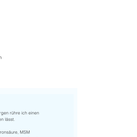
h
rgen rühre ich einen 
n lässt. 
luronsäure, MSM 