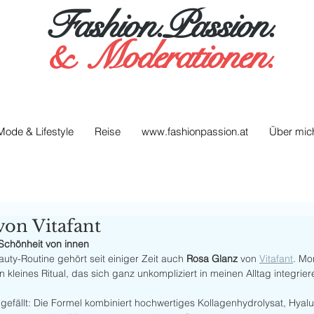
Fashion.Passion.
&
Moderationen.
Mode & Lifestyle
Reise
www.fashionpassion.at
Über mic
von Vitafant
Schönheit von innen
uty-Routine gehört seit einiger Zeit auch 
Rosa Glanz
 von 
Vitafant
. Mo
in kleines Ritual, das sich ganz unkompliziert in meinen Alltag integriere
gefällt: Die Formel kombiniert hochwertiges Kollagenhydrolysat, Hya