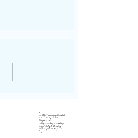
<a
href="https://www.blogheim.at/socialwall
/instagram" title="zur Website
Blogheim.at"><img
src="https://www.blogheim.at/ranking?
key=qJPsr8&typ=8" data-no-lazy="1"
width="1" height="1" alt="Blogheim.at
Logo"></a>