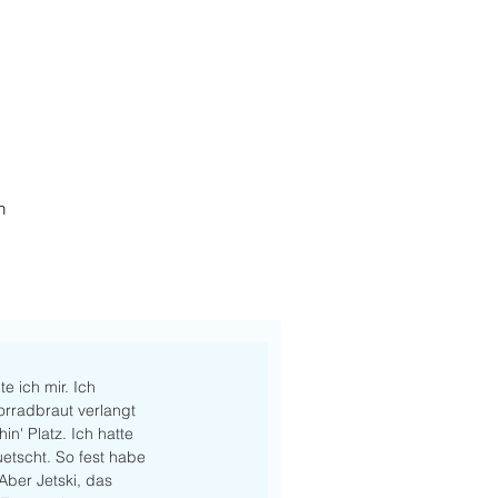
h
e ich mir. Ich 
orradbraut verlangt 
n' Platz. Ich hatte 
etscht. So fest habe 
Aber Jetski, das 