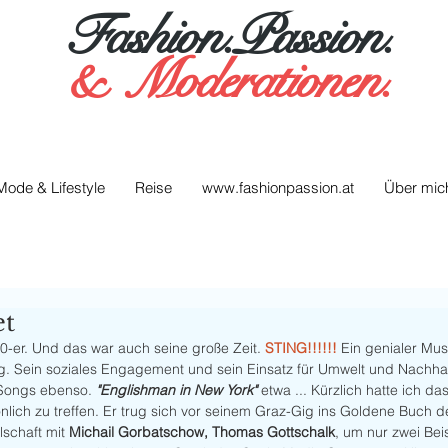
Fashion.Passion.
&
Moderationen.
Mode & Lifestyle
Reise
www.fashionpassion.at
Über mic
et
80-er. Und das war auch seine große Zeit. 
STING!!!!!!
 Ein genialer Musi
 Sein soziales Engagement und sein Einsatz für Umwelt und Nachhalt
Songs ebenso. 
"Englishman in New York"
 etwa ... Kürzlich hatte ich d
lich zu treffen. Er trug sich vor seinem Graz-Gig ins Goldene Buch der
schaft mit 
Michail Gorbatschow, Thomas Gottschalk
, um nur zwei Bei