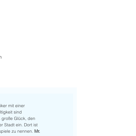
h
ker mit einer 
igkeit sind 
as große Glück, den 
 Stadt ein. Dort ist 
spiele zu nennen. 
Mr. 