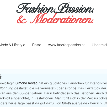
Fashion.Passion.
&
Moderationen.
Mode & Lifestyle
Reise
www.fashionpassion.at
Über mic
t
nkollegin 
Simone Kovac
 hat ein glückliches Händchen für Interior-Des
 Wohnung gestaltet, die sie vermietet (über airbnb). Das Herzstück der
avan aus den 60-iger Jahren. Darin befindet sich das Bettchen. Auch d
voll eingerichtet, in Pastelltönen. Man fühlt sich in der Zeit zurückve
nders heiße Tage passt da gut dazu: von 
Sisley
 aus Seide - herrlich lu