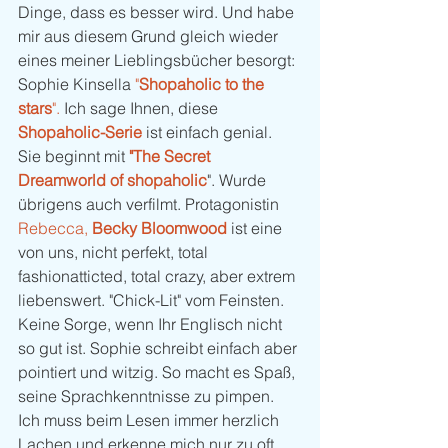
Dinge, dass es besser wird. Und habe 
mir aus diesem Grund gleich wieder 
eines meiner Lieblingsbücher besorgt: 
Sophie Kinsella
 "
Shopaholic to the 
stars
".
 Ich sage Ihnen, diese 
Shopaholic-Serie
 ist einfach genial. 
Sie beginnt mit 
"The Secret 
Dreamworld of shopaholic
". Wurde 
übrigens auch verfilmt. Protagonistin 
Rebecca, 
Becky Bloomwood
 ist eine 
von uns, nicht perfekt, total 
fashionatticted, total crazy, aber extrem 
liebenswert. "Chick-Lit" vom Feinsten. 
Keine Sorge, wenn Ihr Englisch nicht 
so gut ist. Sophie schreibt einfach aber 
pointiert und witzig. So macht es Spaß, 
seine Sprachkenntnisse zu pimpen. 
Ich muss beim Lesen immer herzlich 
Lachen und erkenne mich nur zu oft 