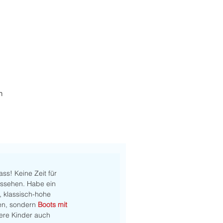
h
ss! Keine Zeit für 
ussehen. Habe ein 
 klassisch-hohe 
en, sondern 
Boots mit 
sere Kinder auch 