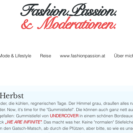
Fashion.Passion.
&
Moderationen.
Mode & Lifestyle
Reise
www.fashionpassion.at
Über mic
 Herbst
ieder, die kühlen, regnerischen Tage. Der Himmel grau, draußen alles na
. Now, it's time for the "Gummistiefel". Die können auch ganz nett a
gefallen: Gummistiefel von 
UNDERCOVER
 in einem schönen Bordeaux,
ck 
„WE ARE INFINITE"
. Das macht was her. Keine "normalen" Stiefelch
in den Gatsch-Matsch, ab durch die Pfützen, aber bitte, so wie es un