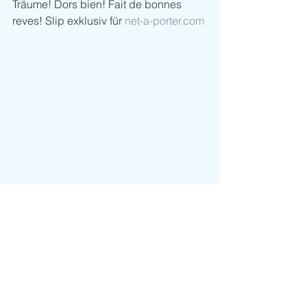
Träume! Dors bien! Fait de bonnes 
reves! Slip exklusiv für 
net-a-porter.com
Mode und Lifestyle
Kommentare
Kommentar verfassen...