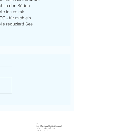
ich in den Süden 
le ich es mir 
C - für mich ein 
eile reduziert! See 
<a
href="https://www.blogheim.at/socialwall
/instagram" title="zur Website