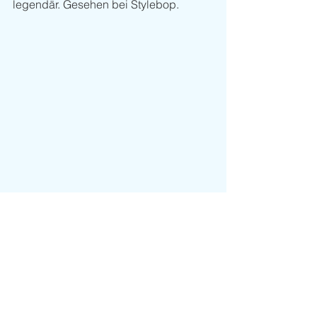
legendär. Gesehen bei Stylebop.
Trends
Kommentare
Kommentar verfassen...