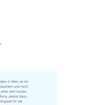
h
tten in Wien ist mir 
sziniert und nicht 
s eher sehr kurzen 
Skiny Jeans) dazu 
ingsteil für die 