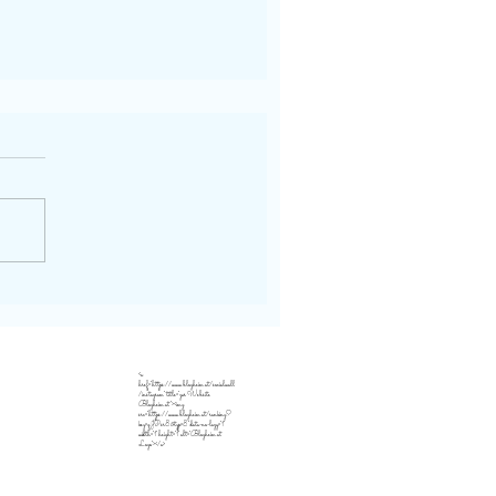
<a
href="https://www.blogheim.at/socialwall
/instagram" title="zur Website
Blogheim.at"><img
src="https://www.blogheim.at/ranking?
key=qJPsr8&typ=8" data-no-lazy="1"
width="1" height="1" alt="Blogheim.at
Logo"></a>