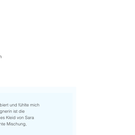
h
iert und fühlte mich 
nerin ist die 
es Kleid von Sara 
ante Mischung, 