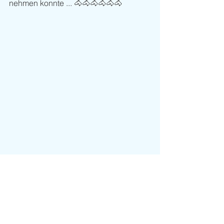
nehmen konnte ... 🐴🐴🐴🐴🐴🐴
Mode und Lifestyle
Kommentare