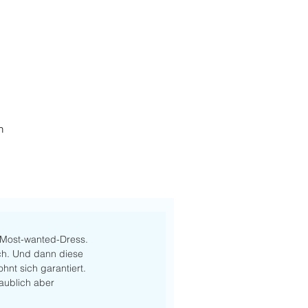
h
s Most-wanted-Dress. 
ich. Und dann diese 
nt sich garantiert. 
laublich aber 