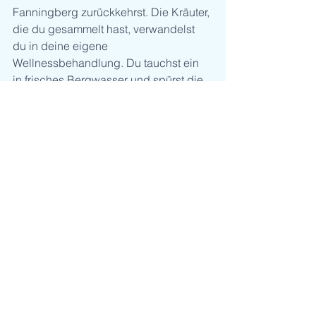
Fanningberg zurückkehrst. Die Kräuter, 
die du gesammelt hast, verwandelst 
du in deine eigene 
Wellnessbehandlung. Du tauchst ein 
in frisches Bergwasser und spürst die 
Magie der Natur auf deiner Haut.
Der Sommer im Chaletdorf 
Fanningberg ist ein unvergessliches 
Erlebnis, das dich in die Natur 
eintauchen lässt und das Wandern zu 
einer Reise für Körper, Geist und Seele 
macht. Bereite dich auf einen 
Almsommer voller Erholung und 
Abenteuer im Herzen des Salzburger 
Lungaus vor. Mein Wanderoutfit stammt 
übrigens von Ortovox!