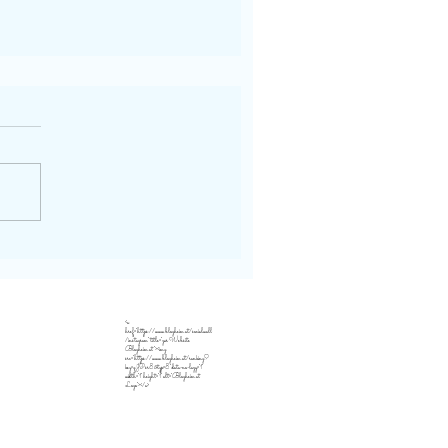
<a
href="https://www.blogheim.at/socialwall
/instagram" title="zur Website
Blogheim.at"><img
src="https://www.blogheim.at/ranking?
key=qJPsr8&typ=8" data-no-lazy="1"
width="1" height="1" alt="Blogheim.at
Logo"></a>