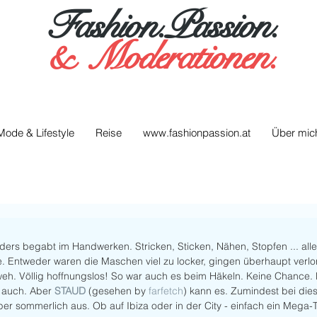
Fashion.Passion.
&
Moderationen.
Mode & Lifestyle
Reise
www.fashionpassion.at
Über mic
ers begabt im Handwerken. Stricken, Sticken, Nähen, Stopfen ... alles
. Entweder waren die Maschen viel zu locker, gingen überhaupt verlor
weh. Völlig hoffnungslos! So war auch es beim Häkeln. Keine Chance. 
 auch. Aber 
STAUD
 (gesehen by
 farfetch
) kann es. Zumindest bei di
er sommerlich aus. Ob auf Ibiza oder in der City - einfach ein Mega-Tei