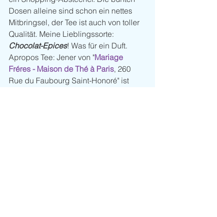
Dosen alleine sind schon ein nettes 
Mitbringsel, der Tee ist auch von toller 
Qualität. Meine Lieblingssorte: 
Chocolat-Epices
! Was für ein Duft. 
Apropos Tee: Jener von "
Mariage 
Fréres - Maison de Thé à Paris
, 260 
Rue du Faubourg Saint-Honoré" ist 
auch unwiderstehlich gut. Probieren 
Sie "
Milky Blue
"!! 
Noch mehr Shopping
Sind wir schon bei unserem Besuch in 
Nantes im heurigen Sommer nicht am 
Ableger von "
Galeries Lafayette
" vorbei 
gekommen, schafften wir das  in Paris 
schon gar nicht. Gleich an das riesige 
Gebäude anschließend befindet sich 
ein ähnlich enorm dimensionierter 