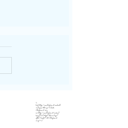
<a
href="https://www.blogheim.at/socialwall
/instagram" title="zur Website
Blogheim.at"><img
src="https://www.blogheim.at/ranking?
key=qJPsr8&typ=8" data-no-lazy="1"
width="1" height="1" alt="Blogheim.at
Logo"></a>