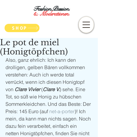
Fashion.Passion.
&
Moderationen.
SHOP
Le pot de miel
(Honigtöpfchen)
Also, ganz ehrlich: Ich kann den 
drolligen, gelben Bären vollkommen 
verstehen: Auch ich werde total 
verrückt, wenn ich diesen Honigtopf 
von 
Clare Vivier
 (
Clare V.
) sehe. Eine 
Tot, so süß wie Honig zu hübschen 
Sommerkleidchen. Und das Beste: Der 
Preis: 145 Euro (auf 
net-a-porter
)! Ich 
mein, da kann man nichts sagen. Noch 
dazu fein verarbeitet, einfach ein 
netten Honigtöpfchen, finden Sie nicht 